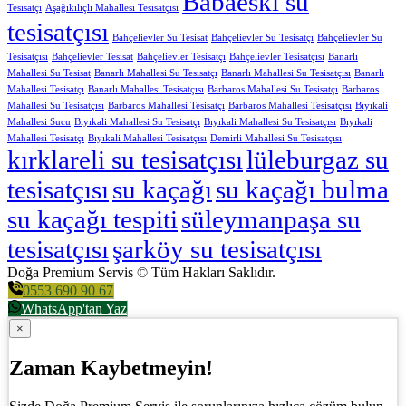
Babaeski su
Tesisatçı
Aşağıkılıçlı Mahallesi Tesisatçısı
tesisatçısı
Bahçelievler Su Tesisat
Bahçelievler Su Tesisatçı
Bahçelievler Su
Tesisatçısı
Bahçelievler Tesisat
Bahçelievler Tesisatçı
Bahçelievler Tesisatçısı
Banarlı
Mahallesi Su Tesisat
Banarlı Mahallesi Su Tesisatçı
Banarlı Mahallesi Su Tesisatçısı
Banarlı
Mahallesi Tesisatçı
Banarlı Mahallesi Tesisatçısı
Barbaros Mahallesi Su Tesisatçı
Barbaros
Mahallesi Su Tesisatçısı
Barbaros Mahallesi Tesisatçı
Barbaros Mahallesi Tesisatçısı
Bıyıkali
Mahallesi Sucu
Bıyıkali Mahallesi Su Tesisatçı
Bıyıkali Mahallesi Su Tesisatçısı
Bıyıkali
Mahallesi Tesisatçı
Bıyıkali Mahallesi Tesisatçısı
Demirli Mahallesi Su Tesisatçısı
kırklareli su tesisatçısı
lüleburgaz su
tesisatçısı
su kaçağı
su kaçağı bulma
su kaçağı tespiti
süleymanpaşa su
tesisatçısı
şarköy su tesisatçısı
Doğa Premium Servis © Tüm Hakları Saklıdır.
0553 690 90 67
WhatsApp'tan Yaz
×
Zaman Kaybetmeyin!