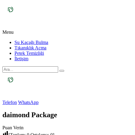
Menu
Su Kaçağı Bulma
Tıkanıklık Açma
Petek Temizliği
İletişim
Telefon
WhatsApp
daimond Package
Puan Verin
[Toplam:
0
Ortalama:
0
]