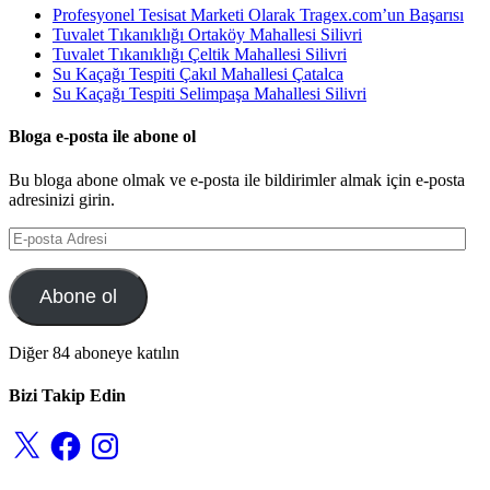
Profesyonel Tesisat Marketi Olarak Tragex.com’un Başarısı
Tuvalet Tıkanıklığı Ortaköy Mahallesi Silivri
Tuvalet Tıkanıklığı Çeltik Mahallesi Silivri
Su Kaçağı Tespiti Çakıl Mahallesi Çatalca
Su Kaçağı Tespiti Selimpaşa Mahallesi Silivri
Bloga e-posta ile abone ol
Bu bloga abone olmak ve e-posta ile bildirimler almak için e-posta
adresinizi girin.
E-
posta
Adresi
Abone ol
Diğer 84 aboneye katılın
Bizi Takip Edin
X
Facebook
Instagram