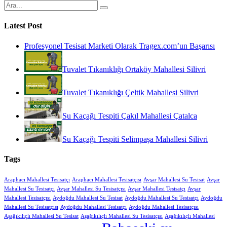
Latest Post
Profesyonel Tesisat Marketi Olarak Tragex.com’un Başarısı
Tuvalet Tıkanıklığı Ortaköy Mahallesi Silivri
Tuvalet Tıkanıklığı Çeltik Mahallesi Silivri
Su Kaçağı Tespiti Çakıl Mahallesi Çatalca
Su Kaçağı Tespiti Selimpaşa Mahallesi Silivri
Tags
Araphacı Mahallesi Tesisatçı
Araphacı Mahallesi Tesisatçısı
Avşar Mahallesi Su Tesisat
Avşar
Mahallesi Su Tesisatçı
Avşar Mahallesi Su Tesisatçısı
Avşar Mahallesi Tesisatçı
Avşar
Mahallesi Tesisatçısı
Aydoğdu Mahallesi Su Tesisat
Aydoğdu Mahallesi Su Tesisatçı
Aydoğdu
Mahallesi Su Tesisatçısı
Aydoğdu Mahallesi Tesisatçı
Aydoğdu Mahallesi Tesisatçısı
Aşağıkılıçlı Mahallesi Su Tesisat
Aşağıkılıçlı Mahallesi Su Tesisatçısı
Aşağıkılıçlı Mahallesi