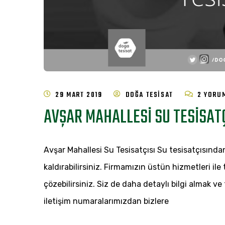
AVŞAR
29 MART 2019
DOĞA TESISAT
2 YORU
AVŞAR MAHALLESI SU TESISATÇ
MAHALLE
SU
TESISATÇ
Avşar Mahallesi Su Tesisatçısı Su tesisatçısında
IÇIN
kaldırabilirsiniz. Firmamızın üstün hizmetleri ile
çözebilirsiniz. Siz de daha detaylı bilgi almak 
iletişim numaralarımızdan bizlere