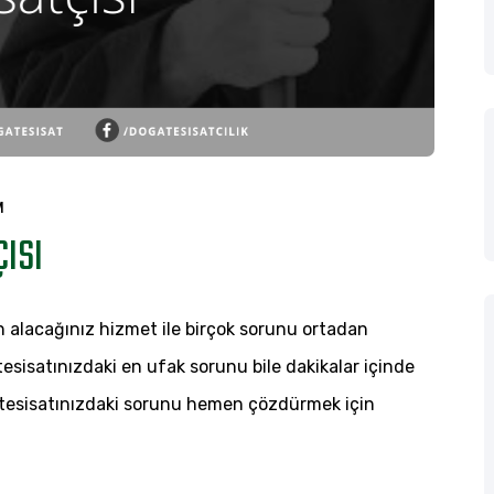
M
ISI
SI
ISI
n alacağınız hizmet ile birçok sorunu ortadan
 tesisatınızdaki en ufak sorunu bile dakikalar içinde
ve tesisatınızdaki sorunu hemen çözdürmek için