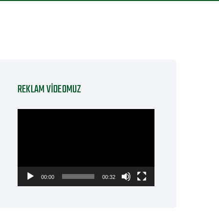
REKLAM VIDEOMUZ
Video
oynatıcı
00:00
00:32