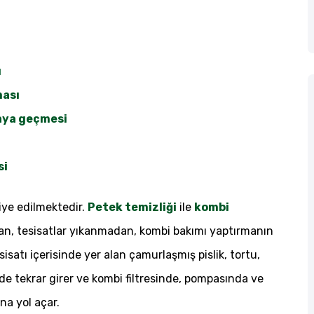
ı
ması
zaya geçmesi
si
siye edilmektedir.
Petek temizliği
ile
kombi
adan, tesisatlar yıkanmadan, kombi bakımı yaptırmanın
sisatı içerisinde yer alan çamurlaşmış pislik, tortu,
inde tekrar girer ve kombi filtresinde, pompasında ve
na yol açar.