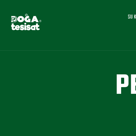
SU 
P