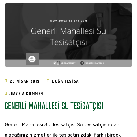
23 NISAN 2019
DOĞA TESISAT
ON
LEAVE A COMMENT
GENERLI MAHALLESI SU TESISATÇISI
GENERLI
MAHALLESI
Generli Mahallesi Su Tesisatçısı Su tesisatçısından
SU
alacağınız hizmetler ile tesisatınızdaki farklı birçok