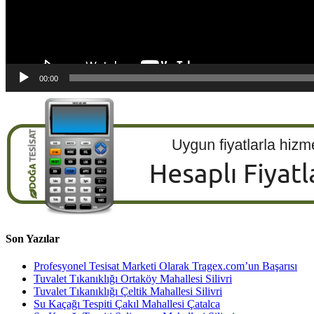
00:00
Son Yazılar
Profesyonel Tesisat Marketi Olarak Tragex.com’un Başarısı
Tuvalet Tıkanıklığı Ortaköy Mahallesi Silivri
Tuvalet Tıkanıklığı Çeltik Mahallesi Silivri
Su Kaçağı Tespiti Çakıl Mahallesi Çatalca