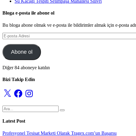
Su Kaçağı Tespiti Selimpaşa Mahallesi Silivri
Bloga e-posta ile abone ol
Bu bloga abone olmak ve e-posta ile bildirimler almak için e-posta adre
E-
posta
Adresi
Abone ol
Diğer 84 aboneye katılın
Bizi Takip Edin
X
Facebook
Instagram
Latest Post
Profesyonel Tesisat Marketi Olarak Tragex.com’un Başarısı