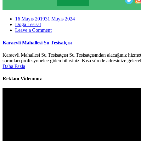
16 Mayıs 2019
31 Mayıs 2024
Doğa Tesisat
on
Leave a Comment
Karaevli
Mahallesi
Karaevli Mahallesi Su Tesisatçısı
Su
Tesisatçısı
Karaevli Mahallesi Su Tesisatçısı Su Tesisatçısından alacağınız hizmet
sorunları profesyonelce giderebilirsiniz. Kısa sürede adresinize gelece
Daha Fazla
Reklam Videomuz
Video
oynatıcı