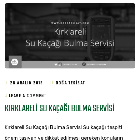
28 ARALIK 2018
DOĞA TESISAT
ON
LEAVE A COMMENT
KIRKLARELI SU KAÇAĞI BULMA SERVISI
KIRKLARELI
SU
Kırklareli Su Kaçağı Bulma Servisi Su kaçağı tespiti
KAÇAĞI
önem taşıyan ve dikkat edilmesi gereken konuların