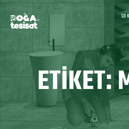
SU 
ETIKET: