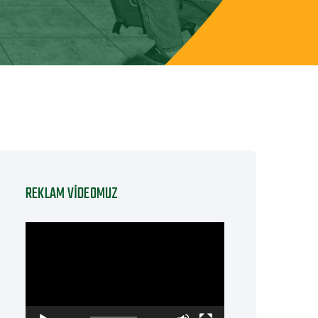
REKLAM VIDEOMUZ
Video
oynatıcı