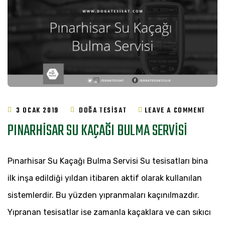
ON
3 OCAK 2019
DOĞA TESISAT
LEAVE A COMMENT
PINARHISAR SU KAÇAĞI BULMA SERVISI
PINA
SU
Pınarhisar Su Kaçağı Bulma Servisi Su tesisatları bina
KAÇA
ilk inşa edildiği yıldan itibaren aktif olarak kullanılan
BULM
sistemlerdir. Bu yüzden yıpranmaları kaçınılmazdır.
SERVI
Yıpranan tesisatlar ise zamanla kaçaklara ve can sıkıcı