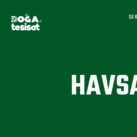
SU 
HAVSA