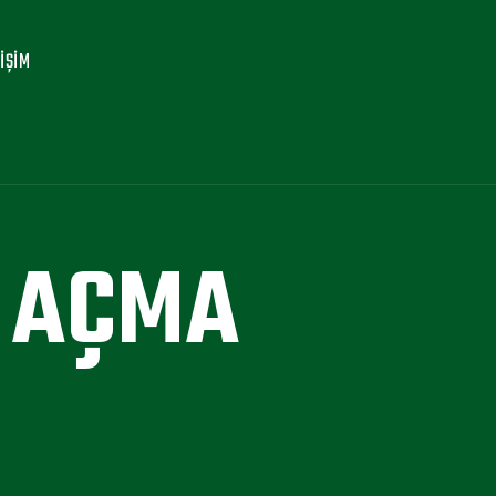
TIŞIM
K AÇMA