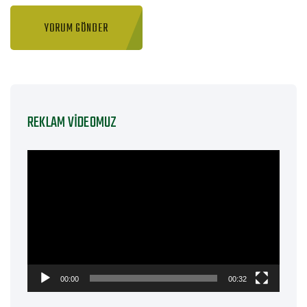
REKLAM VIDEOMUZ
Video
oynatıcı
00:00
00:32