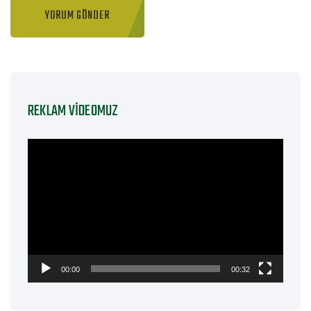
REKLAM VIDEOMUZ
Video
oynatıcı
00:00
00:32