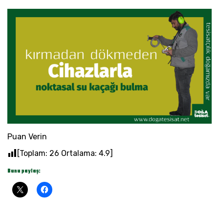
Puan Verin
[Toplam:
26
Ortalama:
4.9
]
Bunu paylaş: