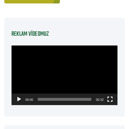
REKLAM VIDEOMUZ
Video
oynatıcı
00:00
00:32